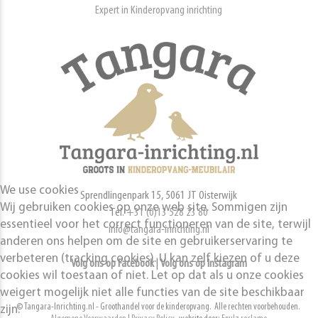
Expert in Kinderopvang inrichting
We use cookies
Sprendlingenpark 15, 5061 JT Oisterwijk
Wij gebruiken cookies op onze web site. Sommigen zijn
Tel.
+31 (0)13 528 23 80
essentieel voor het correct functioneren van de site, terwijl
info@tangara-inrichting.nl
anderen ons helpen om de site en gebruikerservaring te
verbeteren (tracking cookies). U kan zelf kiezen of u deze
Volg ons op Facebook
|
Volg ons op Instagram
cookies wil toestaan of niet. Let op dat als u onze cookies
weigert mogelijk niet alle functies van de site beschikbaar
© Tangara-Inrichting.nl - Groothandel voor de kinderopvang. Alle rechten voorbehouden.
zijn.