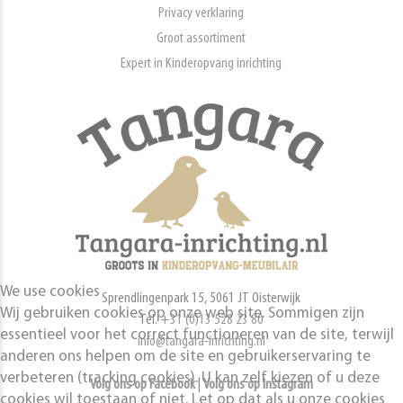
Privacy verklaring
Groot assortiment
Expert in Kinderopvang inrichting
We use cookies
Sprendlingenpark 15, 5061 JT Oisterwijk
Wij gebruiken cookies op onze web site. Sommigen zijn
Tel.
+31 (0)13 528 23 80
essentieel voor het correct functioneren van de site, terwijl
info@tangara-inrichting.nl
anderen ons helpen om de site en gebruikerservaring te
verbeteren (tracking cookies). U kan zelf kiezen of u deze
Volg ons op Facebook
|
Volg ons op Instagram
cookies wil toestaan of niet. Let op dat als u onze cookies