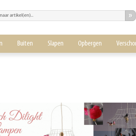
»
n
Buiten
Slapen
Opbergen
Verscho