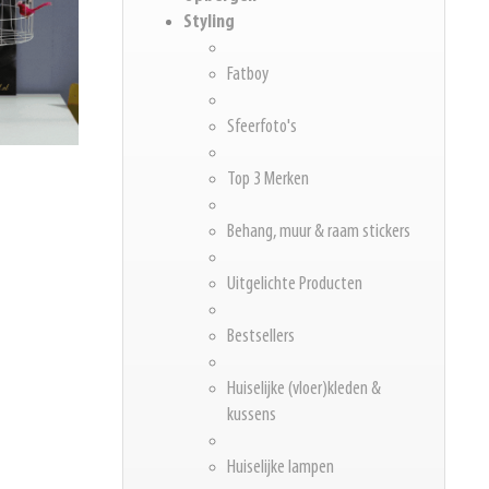
Styling
Fatboy
Sfeerfoto's
Top 3 Merken
Behang, muur & raam stickers
Uitgelichte Producten
Bestsellers
Huiselijke (vloer)kleden &
kussens
Huiselijke lampen