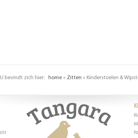
U bevindt zich hier:
home
»
Zitten
»
Kinderstoelen & Wips
K
Kl
In
site
Ho