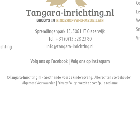
Co
Le
Ve
Sn
Sprendlingenpark 15, 5061 JT Oisterwijk
Vr
Tel.
+31 (0)13 528 23 80
info@tangara-inrichting.nl
ichting
Volg ons op Facebook
|
Volg ons op Instagram
© Tangara-Inrichting.nl - Groothandel voor de kinderopvang. Alle rechten voorbehouden.
Algemene Voorwaarden
|
Privacy Policy
website door:
Epulz reclame