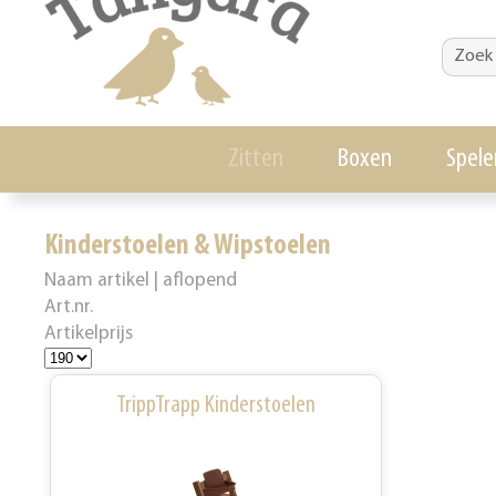
Zitten
Boxen
Spele
Kinderstoelen & Wipstoelen
Naam artikel | aflopend
Art.nr.
Artikelprijs
TrippTrapp Kinderstoelen