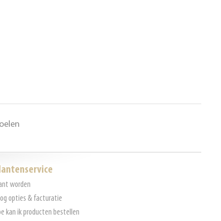
toelen
lantenservice
ant worden
log opties & facturatie
e kan ik producten bestellen