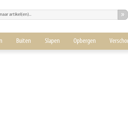
»
n
Buiten
Slapen
Opbergen
Verscho