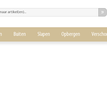
»
n
Buiten
Slapen
Opbergen
Verscho