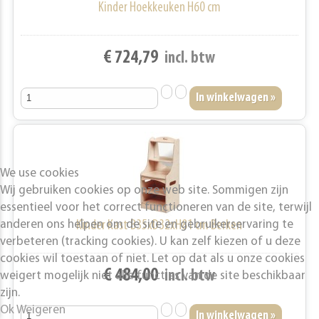
Kinder Hoekkeuken H60 cm
€ 724,79
incl. btw
We use cookies
Wij gebruiken cookies op onze web site. Sommigen zijn
essentieel voor het correct functioneren van de site, terwijl
anderen ons helpen om de site en gebruikerservaring te
Kinder Kast B35xD32xH81 cm Berken
verbeteren (tracking cookies). U kan zelf kiezen of u deze
cookies wil toestaan of niet. Let op dat als u onze cookies
€ 484,00
incl. btw
weigert mogelijk niet alle functies van de site beschikbaar
zijn.
Ok
Weigeren